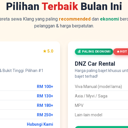
Pilihan
Terbaik
Bulan Ini
kereta sewa Klang yang paling
recommended
dan
ekonomi
berd
pelanggan & harga berpatutan.
★ 5.0
💰 PALING EKONOMI
HOT
DNZ Car Rental
Bukit Tinggi. Pilihan #1
Harga paling bajet khusus untu
bajet terhad!
RM 100+
Viva Manual (model lama)
RM 130+
Axia / Myvi / Saga
RM 180+
MPV
RM 250+
Lain-lain model
Hubungi Kami