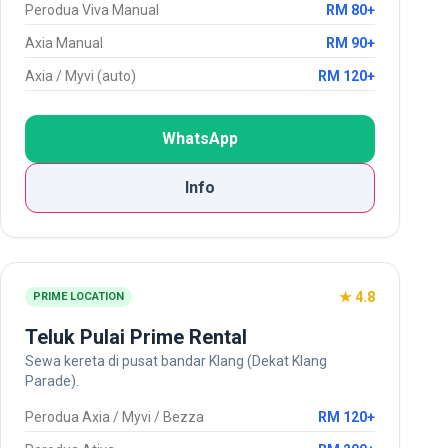
Perodua Viva Manual
RM 80+
Axia Manual
RM 90+
Axia / Myvi (auto)
RM 120+
WhatsApp
Info
★ 4.8
PRIME LOCATION
Teluk Pulai Prime Rental
Sewa kereta di pusat bandar Klang (Dekat Klang
Parade).
Perodua Axia / Myvi / Bezza
RM 120+