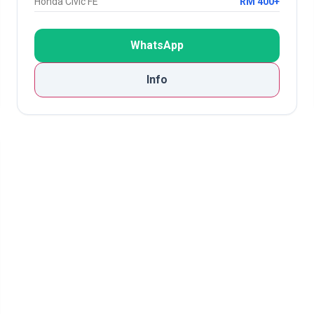
Honda Civic FE
RM 400+
WhatsApp
Info