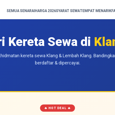
SEMUA SENARAI
HARGA 2026
SYARAT SEWA
TEMPAT MENARIK
F
ri Kereta Sewa di
Kla
hidmatan kereta sewa Klang & Lembah Klang. Bandingkan 
berdaftar & dipercayai.
🔥 HOT DEAL 🔥