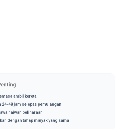
Penting
semasa ambil kereta
am 24-48 jam selepas pemulangan
awa haiwan peliharaan
ngkan dengan tahap minyak yang sama