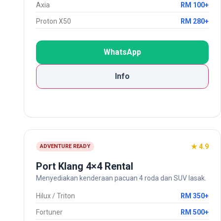
Axia
RM 100+
Proton X50
RM 280+
WhatsApp
Info
★ 4.9
ADVENTURE READY
Port Klang 4×4 Rental
Menyediakan kenderaan pacuan 4 roda dan SUV lasak.
Hilux / Triton
RM 350+
Fortuner
RM 500+