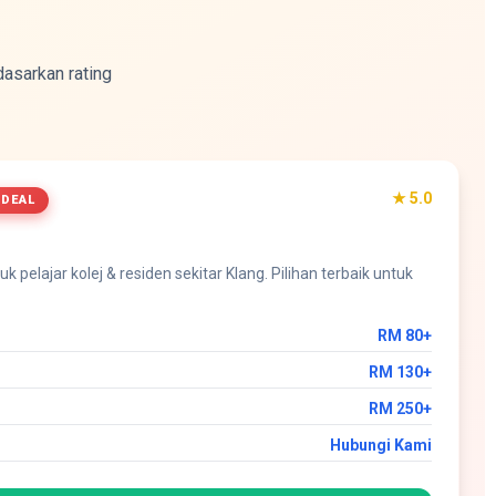
asarkan rating
★ 5.0
 DEAL
k pelajar kolej & residen sekitar Klang. Pilihan terbaik untuk
RM 80+
RM 130+
RM 250+
Hubungi Kami