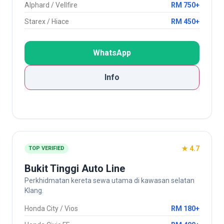
Alphard / Vellfire
RM 750+
Starex / Hiace
RM 450+
WhatsApp
Info
★ 4.7
TOP VERIFIED
Bukit Tinggi Auto Line
Perkhidmatan kereta sewa utama di kawasan selatan
Klang.
Honda City / Vios
RM 180+