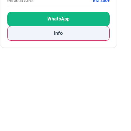
Perodua Ativa
RM 200+
WhatsApp
Info