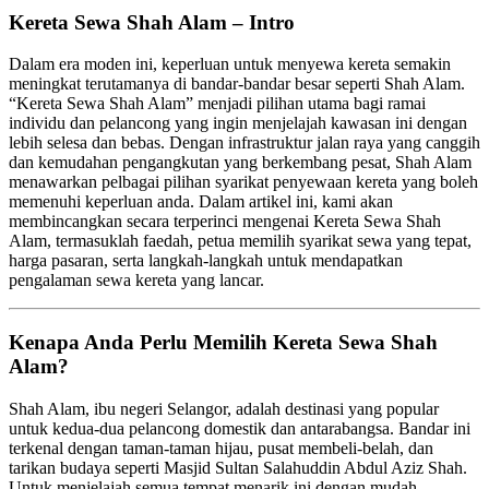
Kereta Sewa Shah Alam – Intro
Dalam era moden ini, keperluan untuk menyewa kereta semakin
meningkat terutamanya di bandar-bandar besar seperti Shah Alam.
“Kereta Sewa Shah Alam” menjadi pilihan utama bagi ramai
individu dan pelancong yang ingin menjelajah kawasan ini dengan
lebih selesa dan bebas. Dengan infrastruktur jalan raya yang canggih
dan kemudahan pengangkutan yang berkembang pesat, Shah Alam
menawarkan pelbagai pilihan syarikat penyewaan kereta yang boleh
memenuhi keperluan anda. Dalam artikel ini, kami akan
membincangkan secara terperinci mengenai Kereta Sewa Shah
Alam, termasuklah faedah, petua memilih syarikat sewa yang tepat,
harga pasaran, serta langkah-langkah untuk mendapatkan
pengalaman sewa kereta yang lancar.
Kenapa Anda Perlu Memilih Kereta Sewa Shah
Alam?
Shah Alam, ibu negeri Selangor, adalah destinasi yang popular
untuk kedua-dua pelancong domestik dan antarabangsa. Bandar ini
terkenal dengan taman-taman hijau, pusat membeli-belah, dan
tarikan budaya seperti Masjid Sultan Salahuddin Abdul Aziz Shah.
Untuk menjelajah semua tempat menarik ini dengan mudah,