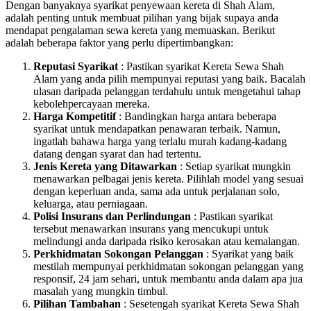
Dengan banyaknya syarikat penyewaan kereta di Shah Alam,
adalah penting untuk membuat pilihan yang bijak supaya anda
mendapat pengalaman sewa kereta yang memuaskan. Berikut
adalah beberapa faktor yang perlu dipertimbangkan:
Reputasi Syarikat
: Pastikan syarikat Kereta Sewa Shah
Alam yang anda pilih mempunyai reputasi yang baik. Bacalah
ulasan daripada pelanggan terdahulu untuk mengetahui tahap
kebolehpercayaan mereka.
Harga Kompetitif
: Bandingkan harga antara beberapa
syarikat untuk mendapatkan penawaran terbaik. Namun,
ingatlah bahawa harga yang terlalu murah kadang-kadang
datang dengan syarat dan had tertentu.
Jenis Kereta yang Ditawarkan
: Setiap syarikat mungkin
menawarkan pelbagai jenis kereta. Pilihlah model yang sesuai
dengan keperluan anda, sama ada untuk perjalanan solo,
keluarga, atau perniagaan.
Polisi Insurans dan Perlindungan
: Pastikan syarikat
tersebut menawarkan insurans yang mencukupi untuk
melindungi anda daripada risiko kerosakan atau kemalangan.
Perkhidmatan Sokongan Pelanggan
: Syarikat yang baik
mestilah mempunyai perkhidmatan sokongan pelanggan yang
responsif, 24 jam sehari, untuk membantu anda dalam apa jua
masalah yang mungkin timbul.
Pilihan Tambahan
: Sesetengah syarikat Kereta Sewa Shah